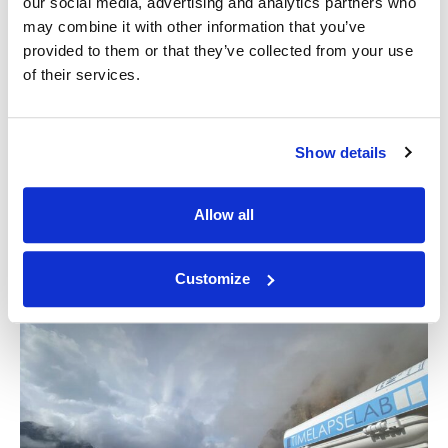
our social media, advertising and analytics partners who
de terrain est basée sur des dispositifs de haute
may combine it with other information that you’ve
précision et un software, qui utilise l’intelligence
provided to them or that they’ve collected from your use
artificielle pour l’analyse prédictive. Nous pouvons ainsi
of their services.
offrir prévision fiables et contribuir de manière
significative à la
sécurité
des zones à risque.
Show details
Allow all
Customize