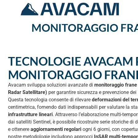
MONITORAGGIO FRAN
TECNOLOGIE AVACAM P
MONITORAGGIO FRANE
Avacam sviluppa soluzioni avanzate di
monitoraggio frane
Radar Satellitare)
per garantire sicurezza e prevenzione dei ri
Questa tecnologia consente di rilevare
deformazioni del ter
centimetrica, fornendo dati indispensabili per valutare la sta
infrastrutture lineari
. Attraverso l’elaborazione multi-tempo
dai satelliti Sentinel, è possibile ricostruire serie storiche 
e ottenere
aggiornamenti regolari
ogni 6 giorni, con copertur
nostre metodologie includono approcci
InSAR multi-tempor