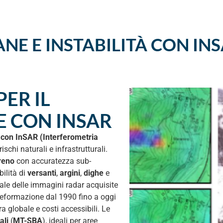
HOME
CHI SIAMO
SERVIZI
E E INSTABILITÀ CON IN
ER IL
 CON INSAR
 con InSAR (Interferometria
schi naturali e infrastrutturali.
reno
con accuratezza sub-
bilità di
versanti
,
argini
,
dighe
e
rale delle immagini radar acquisite
di deformazione dal 1990 fino a oggi
a globale e costi accessibili. Le
ali
(
MT-SBA
), ideali per aree