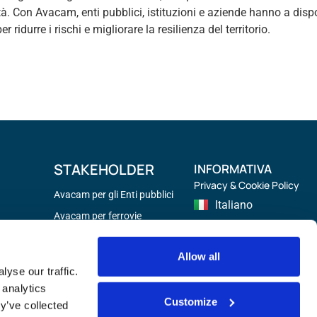
icità. Con Avacam, enti pubblici, istituzioni e aziende hanno a dis
r ridurre i rischi e migliorare la resilienza del territorio.
STAKEHOLDER
INFORMATIVA
Privacy & Cookie Policy
Avacam per gli Enti pubblici
Italiano
Avacam per ferrovie
English
Avacam per enti gestione
stradale
Français
Allow all
yse our traffic.
Español
 analytics
Customize
Deutsch
y’ve collected