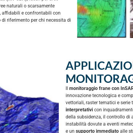
aree naturali o scarsamente
ffidabili e confrontabili con
di riferimento per chi necessita di
APPLICAZIO
MONITORAGG
Il
monitoraggio frane con InSA
innovazione tecnologica e compet
vettoriali, raster tematici e ser
interpretativi
con inquadramento 
della subsidenza, il controllo di a
instabilità dovute a eventi meteo
e un
supporto immediato
alle st