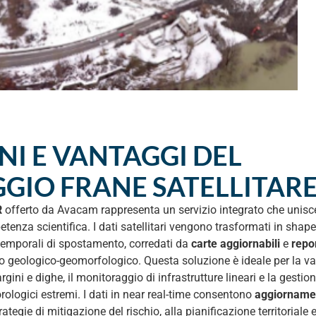
NI E VANTAGGI DEL
IO FRANE SATELLITAR
R
offerto da Avacam rappresenta un servizio integrato che unisc
enza scientifica. I dati satellitari vengono trasformati in shape
ie temporali di spostamento, corredati da
carte aggiornabili
e
repo
geologico-geomorfologico. Questa soluzione è ideale per la va
rgini e dighe, il monitoraggio di infrastrutture lineari e la gestion
rologici estremi. I dati in near real-time consentono
aggiornamen
rategie di mitigazione del rischio, alla pianificazione territoriale e