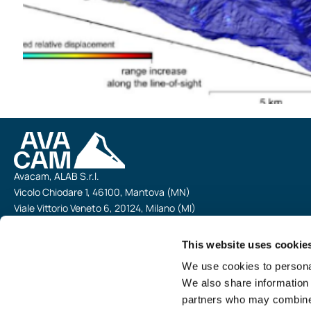
Avacam, ALAB S.r.l.
Vicolo Chiodare 1, 46100, Mantova (MN)
Viale Vittorio Veneto 6, 20124, Milano (MI)
p.iva: 02751770203
This website uses cookie
We use cookies to personal
We also share information 
partners who may combine i